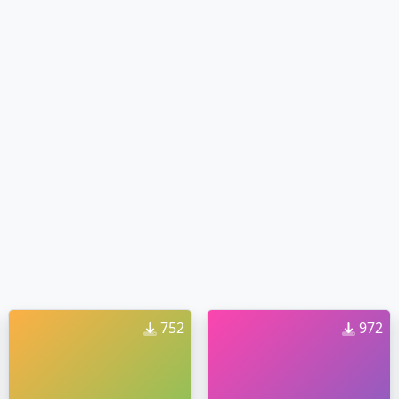
752
972