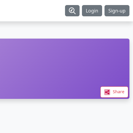
Login
Sign-up
Share