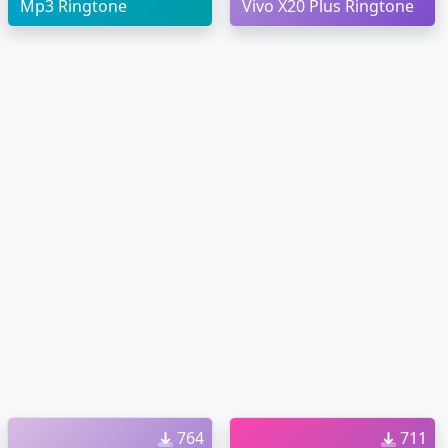
Mp3 Ringtone
Vivo X20 Plus Ringtone
764
711