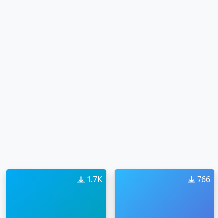
1.7K
766