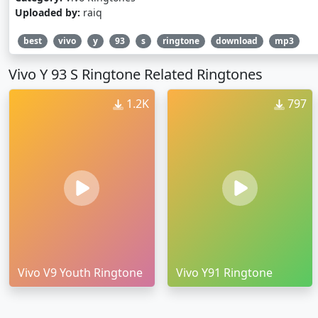
Uploaded by:
raiq
best
vivo
y
93
s
ringtone
download
mp3
Vivo Y 93 S Ringtone Related Ringtones
1.2K
797
Vivo V9 Youth Ringtone
Vivo Y91 Ringtone