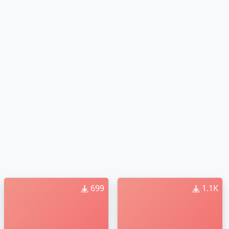
699
1.1K