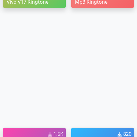
Vivo V17 Ringtone
Mp3 Ringtone
1.5K
820