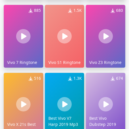
885
1.5K
680
Vivo 7 Ringtone
Vivo S1 Ringtone
Vivo Z3 Ringtone
516
1.3K
674
Best Vivo V7
Best Vivo
Vivo X 21s Best
Harp 2019 Mp3
Dubstep 2019