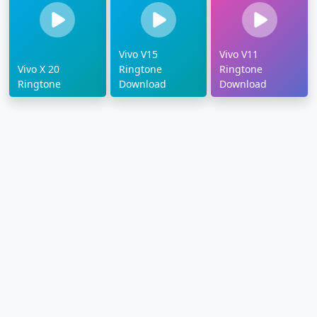
Vivo V15
Vivo V11
Vivo X 20
Ringtone
Ringtone
Ringtone
Download
Download