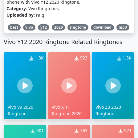
phone with Vivo Y12 2020 Ringtone.
Category:
Vivo Ringtones
Uploaded by:
raiq
best
vivo
y12
2020
ringtone
download
mp3
Vivo Y12 2020 Ringtone Related Ringtones
1.3K
923
1.3K
Vivo V9 2020
Vivo X 11
Vivo Z3 2020
Ringtone
Ringtone 2020
Ringtone
901
763
971