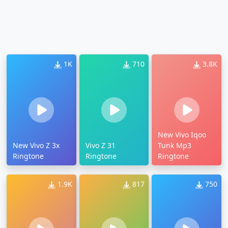
1K
710
3.8K
New Vivo Iqoo
New Vivo Z 3x
Vivo Z 31
Tunk Mp3
Ringtone
Ringtone
Ringtone
1.9K
817
750